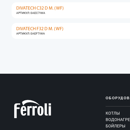
DIVATECH C32 D M. (WF)
АРТИКУЛ: 0AEC7IWA
DIVATECH F32 D M. (WF)
АРТИКУЛ: 0AEF7IWA
ОБОРУДОВ
КОТЛЫ
ВОДОНАГРЕ
БОЙЛЕРЫ