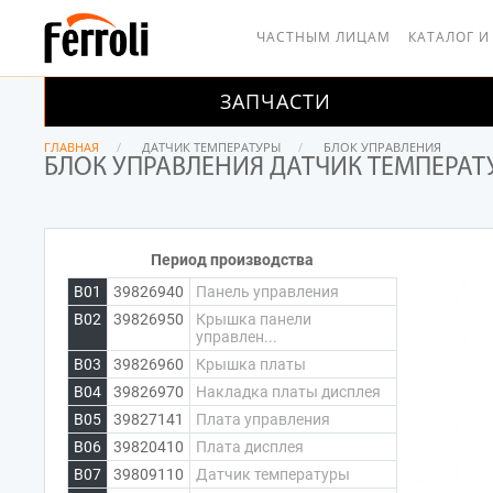
ЧАСТНЫМ ЛИЦАМ
КАТАЛОГ И
ЗАПЧАСТИ
ГЛАВНАЯ
ДАТЧИК ТЕМПЕРАТУРЫ
БЛОК УПРАВЛЕНИЯ
БЛОК УПРАВЛЕНИЯ ДАТЧИК ТЕМПЕРАТ
Период производства
B01
39826940
Панель управления
B02
39826950
Крышка панели
управлен...
B03
39826960
Крышка платы
B04
39826970
Накладка платы дисплея
B05
39827141
Плата управления
B06
39820410
Плата дисплея
B07
39809110
Датчик температуры