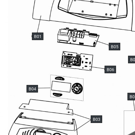
B01
B05
B
B06
B04
B0
B03