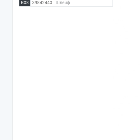
B08
39842440
Шлейф