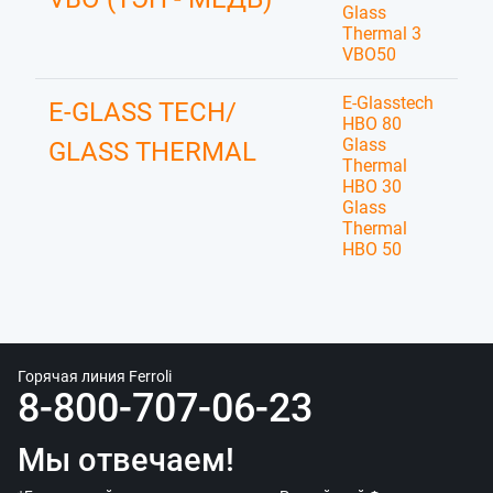
Glass
Thermal 3
VBO50
E-Glasstech
E-GLASS TECH/
HBO 80
Glass
GLASS THERMAL
Thermal
HBO 30
Glass
Thermal
HBO 50
Горячая линия Ferroli
8-800-707-06-23
Мы отвечаем!