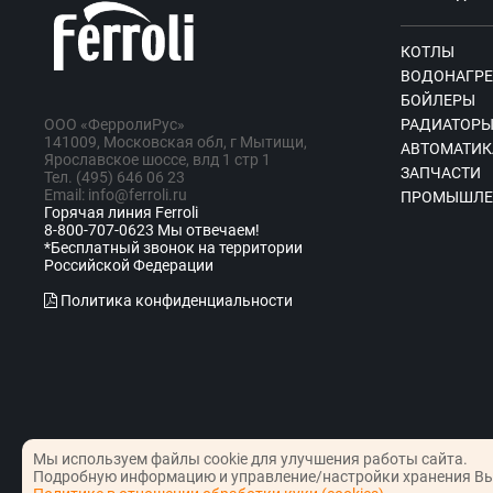
КОТЛЫ
ВОДОНАГРЕ
БОЙЛЕРЫ
ООО «ФерролиРус»
РАДИАТОР
141009, Московская обл, г Мытищи,
АВТОМАТИК
Ярославское шоссе, влд 1 стр 1
ЗАПЧАСТИ
Тел. (495) 646 06 23
Email: info@ferroli.ru
ПРОМЫШЛЕ
Горячая линия Ferroli
8-800-707-0623 Мы отвечаем!
*Бесплатный звонок на территории
Российской Федерации
Политика конфиденциальности
Мы используем файлы cookie для улучшения работы сайта.
Подробную информацию и управление/настройки хранения Вы
© Copyright Сервис Ferroli 2026