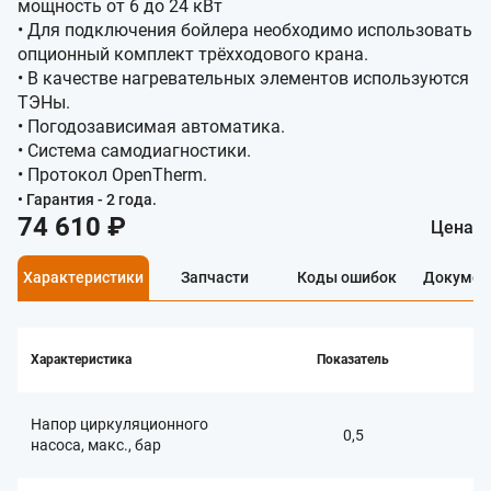
мощность от 6 до 24 кВт
• Для подключения бойлера необходимо использовать
опционный комплект трёхходового крана.
• В качестве нагревательных элементов используются
ТЭНы.
• Погодозависимая автоматика.
• Система самодиагностики.
• Протокол OpenTherm.
• Гарантия - 2 года.
74 610 ₽
Цена
Характеристики
Запчасти
Коды ошибок
Докумен
Характеристика
Показатель
Напор циркуляционного
0,5
насоса, макс., бар