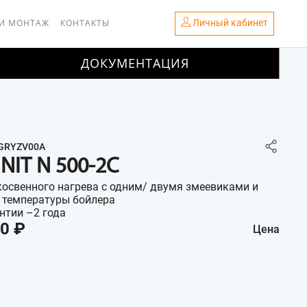
Личный кабинет
 И МОНТАЖ
КОНТАКТЫ
ДОКУМЕНТАЦИЯ
GRYZV00A
NIT N 500-2C
освенного нагрева с одним/ двумя змеевиками и
 температуры бойлера
нтии –2 года
0 ₽
Цена