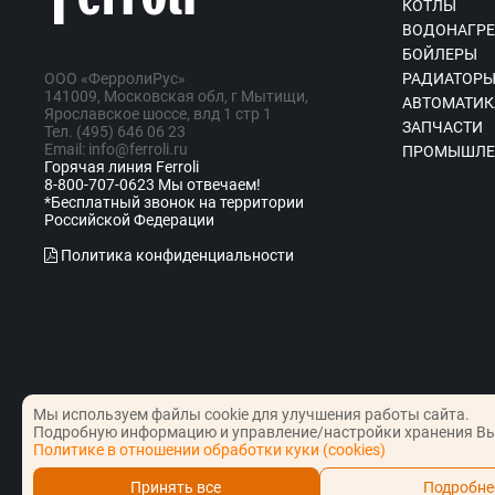
КОТЛЫ
ВОДОНАГРЕ
БОЙЛЕРЫ
ООО «ФерролиРус»
РАДИАТОР
141009, Московская обл, г Мытищи,
АВТОМАТИК
Ярославское шоссе, влд 1 стр 1
ЗАПЧАСТИ
Тел. (495) 646 06 23
Email: info@ferroli.ru
ПРОМЫШЛЕ
Горячая линия Ferroli
8-800-707-0623 Мы отвечаем!
*Бесплатный звонок на территории
Российской Федерации
Политика конфиденциальности
Мы используем файлы cookie для улучшения работы сайта.
Подробную информацию и управление/настройки хранения Вы
© Copyright Сервис Ferroli 2026
Политике в отношении обработки куки (cookies)
Принять все
Подробне