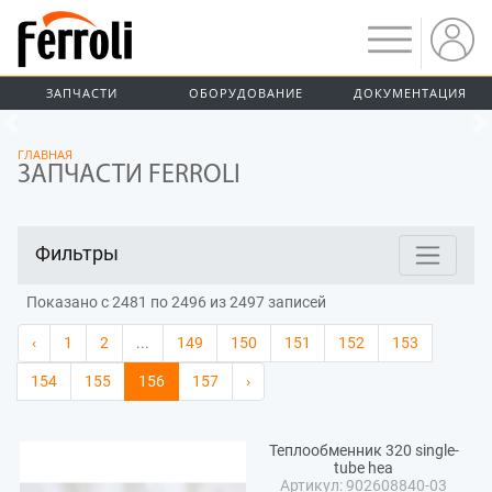
ЗАПЧАСТИ
ОБОРУДОВАНИЕ
ДОКУМЕНТАЦИЯ
Предыдущий
ГЛАВНАЯ
ЗАПЧАСТИ FERROLI
Фильтры
Показано с 2481 по 2496 из 2497 записей
‹
1
2
...
149
150
151
152
153
154
155
156
157
›
Теплообменник 320 single-
tube hea
Артикул: 902608840-03