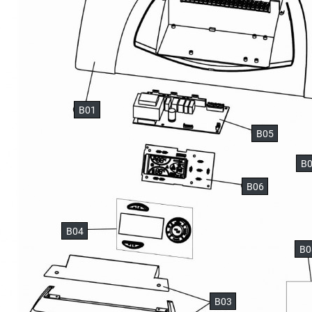
B01
B05
B
B06
B04
B0
B03