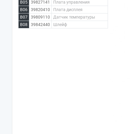
B05
39827141
Плата управления
B06
39820410
Плата дисплея
B07
39809110
Датчик температуры
B08
39842440
Шлейф