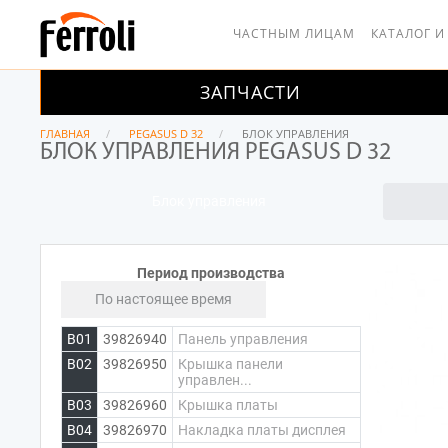
ЧАСТНЫМ ЛИЦАМ
КАТАЛОГ И
ЗАПЧАСТИ
ГЛАВНАЯ
PEGASUS D 32
БЛОК УПРАВЛЕНИЯ
БЛОК УПРАВЛЕНИЯ PEGASUS D 32
Блок управления
Период производства
По настоящее время
B01
39826940
Панель управления
B02
39826950
Крышка панели
управлен...
B03
39826960
Крышка платы
B04
39826970
Накладка платы дисплея