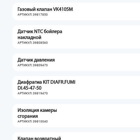
Газовый клапан VK4105M
АРТИКУЛ: 39817850
Датчик NTC бойлера
накладной
АРТИКУЛ: 39808560
Датчик давления
АРТИКУЛ: 39809470
Диафрагма KIT DIAFR.FUMI
DI.45-47-50
АРТИКУЛ: 39819470
Изоляция камеры
сгорания
АРТИКУЛ: 39810040
Клапан возвратный