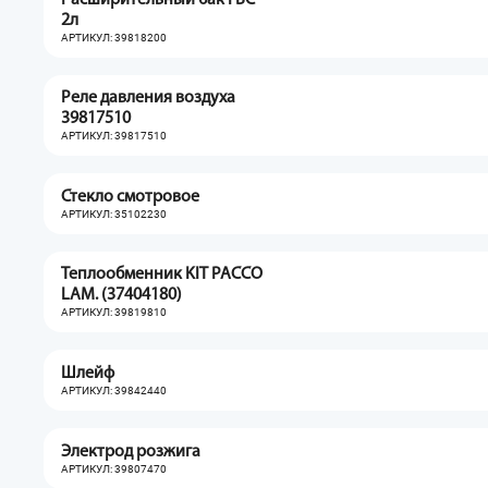
Расширительный бак ГВС
2л
АРТИКУЛ: 39818200
Реле давления воздуха
39817510
АРТИКУЛ: 39817510
Стекло смотровое
АРТИКУЛ: 35102230
Теплообменник KIT PACCO
LAM. (37404180)
АРТИКУЛ: 39819810
Шлейф
АРТИКУЛ: 39842440
Электрод розжига
АРТИКУЛ: 39807470