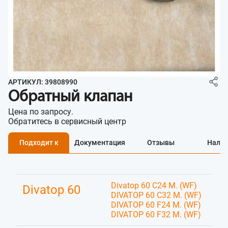
АРТИКУЛ: 39808990
Обратный клапан
Цена по запросу.
Обратитесь в сервисный центр
Подходит к
Документация
Отзывы
Нали
Divatop 60 C24 M. (WF)
Divatop 60
DIVATOP 60 C32 M. (WF)
DIVATOP 60 F24 M. (WF)
DIVATOP 60 F32 M. (WF)