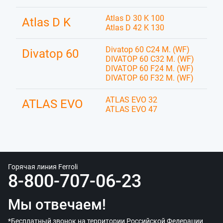
Atlas D 30 K 100
Atlas D K
Atlas D 42 K 130
Divatop 60 C24 M. (WF)
Divatop 60
DIVATOP 60 C32 M. (WF)
DIVATOP 60 F24 M. (WF)
DIVATOP 60 F32 M. (WF)
ATLAS EVO 32
ATLAS EVO
ATLAS EVO 47
Горячая линия Ferroli
8-800-707-06-23
Мы отвечаем!
*Бесплатный звонок на территории Российской Федерации