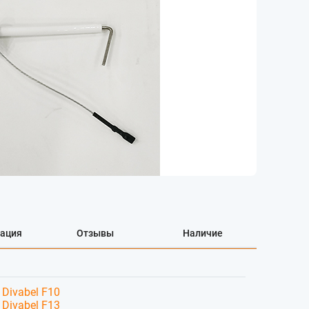
ация
Отзывы
Наличие
Divabel F10
Divabel F13