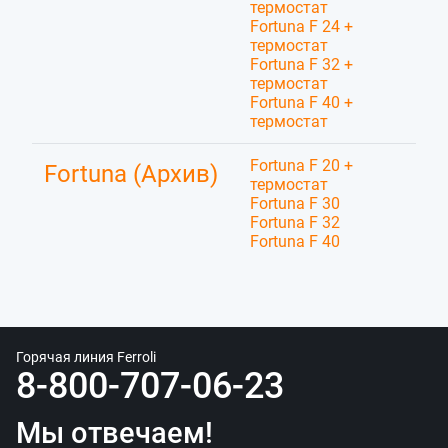
термостат
Fortuna F 24 +
термостат
Fortuna F 32 +
термостат
Fortuna F 40 +
термостат
Fortuna F 20 +
Fortuna (Архив)
термостат
Fortuna F 30
Fortuna F 32
Fortuna F 40
Горячая линия Ferroli
8-800-707-06-23
Мы отвечаем!