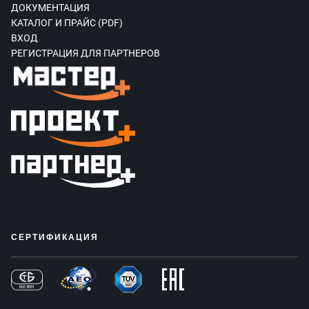
ДОКУМЕНТАЦИЯ
КАТАЛОГ И ПРАЙС (PDF)
ВХОД
РЕГИСТРАЦИЯ ДЛЯ ПАРТНЕРОВ
СЕРТИФИКАЦИЯ