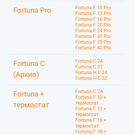
Fortuna F 10 Pro
Fortuna Pro
Fortuna F 13 Pro
Fortuna F 16 Pro
Fortuna F 20 Pro
Fortuna F 24 Pro
Fortuna F 30 Pro
Fortuna F 35 Pro
Fortuna F 40 Pro
Fortuna C 24
Fortuna C
Fortuna C 32
Fortuna H C 24
(Архив)
Fortuna H C 32
Fortuna C 24
Fortuna +
Fortuna F 10 +
термостат
термостат
Fortuna F 13 +
термостат
Fortuna F 16 +
термостат
Fortuna F 18 +