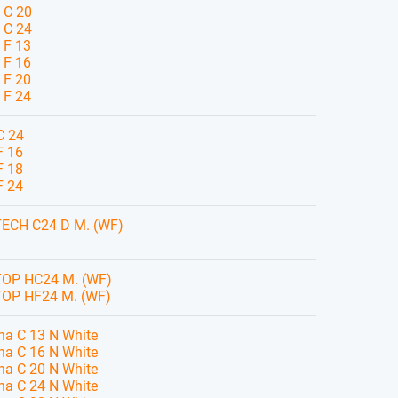
 C 20
 C 24
 F 13
 F 16
 F 20
 F 24
C 24
F 16
F 18
F 24
ECH C24 D M. (WF)
TOP HC24 M. (WF)
TOP HF24 M. (WF)
a C 13 N White
a C 16 N White
a C 20 N White
a C 24 N White