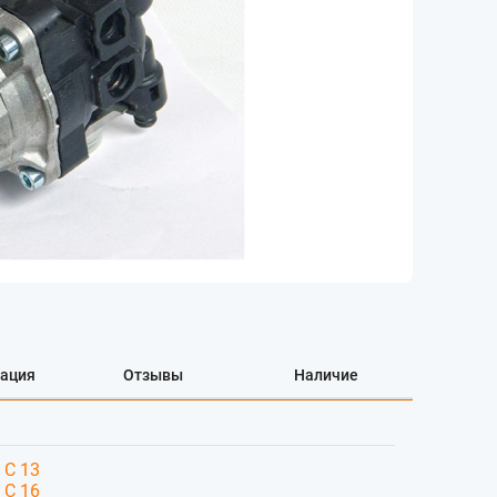
ация
Отзывы
Наличие
 C 13
 C 16