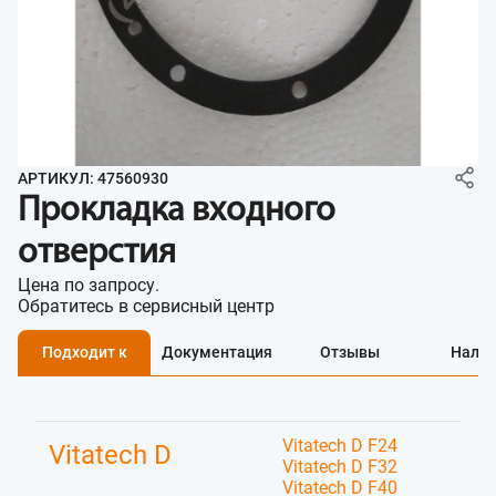
АРТИКУЛ: 47560930
Прокладка входного
отверстия
Цена по запросу.
Обратитесь в сервисный центр
Подходит к
Документация
Отзывы
Нали
Vitatech D F24
Vitatech D
Vitatech D F32
Vitatech D F40